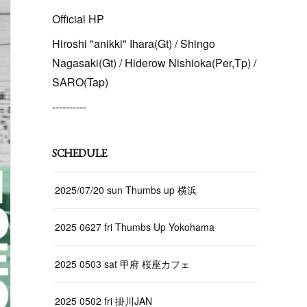
Official HP
Hiroshi "anikki" Ihara(Gt) / Shingo
Nagasaki(Gt) / Hiderow Nishioka(Per,Tp) /
SARO(Tap)
----------
SCHEDULE
2025/07/20 sun Thumbs up 横浜
2025 0627 fri Thumbs Up Yokohama
2025 0503 sat 甲府 桜座カフェ
2025 0502 fri 掛川JAN