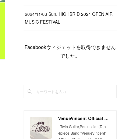
2024/11/03 Sun. HIGHBRID 2024 OPEN AIR
MUSIC FESTIVAL
Facebookウィジェットを取得できません
でした。
VenueVincent Official Web Site
- Twin Guitar,Percussion,Tap
4piece Band "VenueVincent"