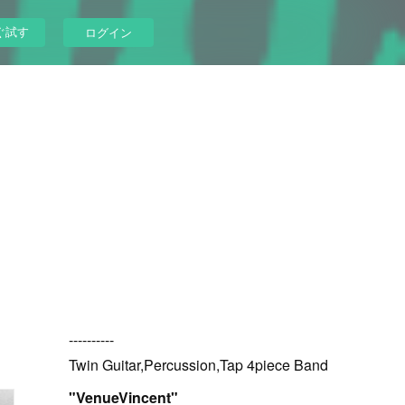
ぐ試す
ログイン
----------
Twin Guitar,Percussion,Tap 4piece Band
"VenueVincent"