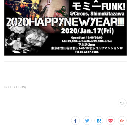
SCHEDULE
(
53
)