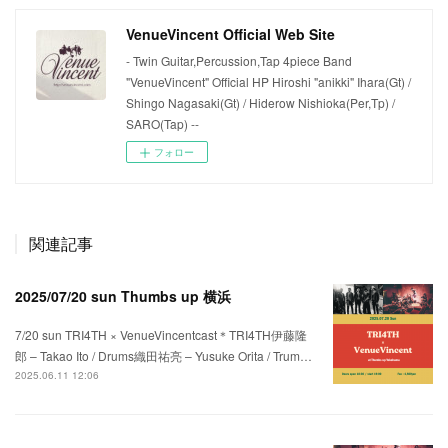
VenueVincent Official Web Site
- Twin Guitar,Percussion,Tap 4piece Band
"VenueVincent" Official HP Hiroshi "anikki" Ihara(Gt) /
Shingo Nagasaki(Gt) / Hiderow Nishioka(Per,Tp) /
SARO(Tap) --
フォロー
関連記事
2025/07/20 sun Thumbs up 横浜
7/20 sun TRI4TH × VenueVincentcast＊TRI4TH伊藤隆
郎 – Takao Ito / Drums織田祐亮 – Yusuke Orita / Trum…
2025.06.11 12:06