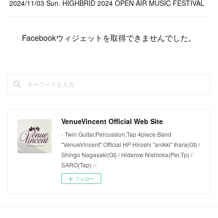
2024/11/03 Sun. HIGHBRID 2024 OPEN AIR MUSIC FESTIVAL
Facebookウィジェットを取得できませんでした。
VenueVincent Official Web Site
- Twin Guitar,Percussion,Tap 4piece Band
"VenueVincent" Official HP Hiroshi "anikki" Ihara(Gt) /
Shingo Nagasaki(Gt) / Hiderow Nishioka(Per,Tp) /
SARO(Tap) --
フォロー