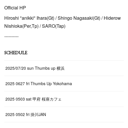
Official HP
Hiroshi "anikki" Ihara(Gt) / Shingo Nagasaki(Gt) / Hiderow
Nishioka(Per,Tp) / SARO(Tap)
----------
SCHEDULE
2025/07/20 sun Thumbs up 横浜
2025 0627 fri Thumbs Up Yokohama
2025 0503 sat 甲府 桜座カフェ
2025 0502 fri 掛川JAN