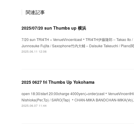
関連記事
2025/07/20 sun Thumbs up 横浜
7/20 sun TRI4TH × VenueVincentcast＊TRI4TH伊藤隆郎 – Takao Ito
Junnosuke Fujita / Saxophone竹内大輔 – Daisuke Takeuchi / Piano
2025.06.11 12:06
2025 0627 fri Thumbs Up Yokohama
open 18:30/start 20:00charge 4000yen(+order)cast＊VenueVincentHiro
Nishioka(Per,Tp) / SARO(Tap) ＊CHAN-MIKA BANDCHAN-MIKA(Vo),Y
2025.06.07 11:44