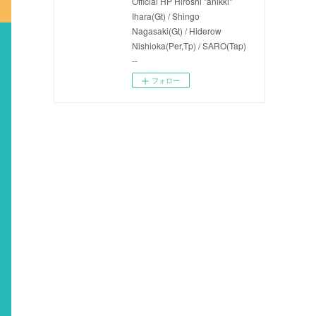
Official HP Hiroshi "anikki"
Ihara(Gt) / Shingo
Nagasaki(Gt) / Hiderow
Nishioka(Per,Tp) / SARO(Tap)
--
フォロー