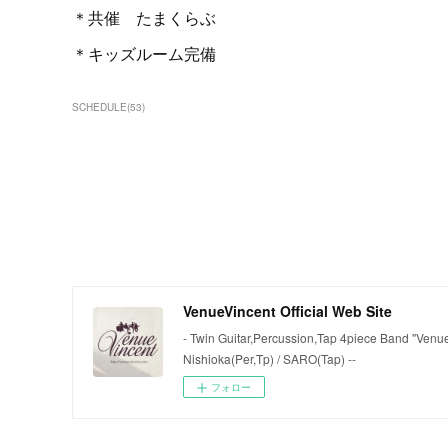
＊共催 たまくらぶ
＊キッズルーム完備
SCHEDULE
(
53
)
VenueVincent Official Web Site
- Twin Guitar,Percussion,Tap 4piece Band "VenueV
Nishioka(Per,Tp) / SARO(Tap) --
フォロー