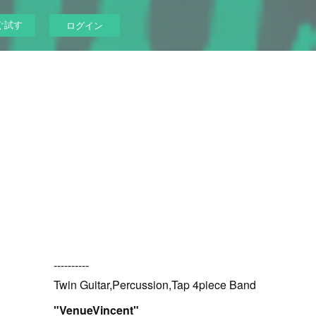
ぐ試す
ログイン
----------
Twin Guitar,Percussion,Tap 4piece Band
"VenueVincent"