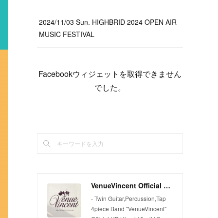
2024/11/03 Sun. HIGHBRID 2024 OPEN AIR
MUSIC FESTIVAL
Facebookウィジェットを取得できません
でした。
VenueVincent Official Web Site
- Twin Guitar,Percussion,Tap
4piece Band "VenueVincent"