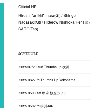
Official HP
Hiroshi "anikki" Ihara(Gt) / Shingo
Nagasaki(Gt) / Hiderow Nishioka(Per,Tp) /
SARO(Tap)
----------
SCHEDULE
2025/07/20 sun Thumbs up 横浜
2025 0627 fri Thumbs Up Yokohama
2025 0503 sat 甲府 桜座カフェ
2025 0502 fri 掛川JAN