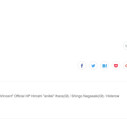
incent" Official HP Hiroshi "anikki" Ihara(Gt) / Shingo Nagasaki(Gt) / Hiderow