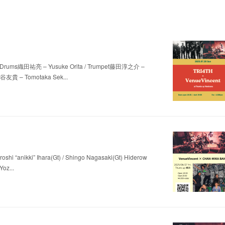
 / Drums織田祐亮 – Yusuke Orita / Trumpet藤田淳之介 –
関谷友貴 – Tomotaka Sek...
shi “anikki” Ihara(Gt) / Shingo Nagasaki(Gt) Hiderow
oz...