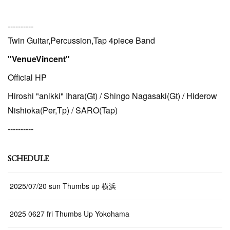
----------
Twin Guitar,Percussion,Tap 4piece Band
"VenueVincent"
Official HP
Hiroshi "anikki" Ihara(Gt) / Shingo Nagasaki(Gt) / Hiderow
Nishioka(Per,Tp) / SARO(Tap)
----------
SCHEDULE
2025/07/20 sun Thumbs up 横浜
2025 0627 fri Thumbs Up Yokohama