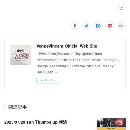
VenueVincent Official Web Site
- Twin Guitar,Percussion,Tap 4piece Band
"VenueVincent" Official HP Hiroshi "anikki" Ihara(Gt) /
Shingo Nagasaki(Gt) / Hiderow Nishioka(Per,Tp) /
SARO(Tap) --
フォロー
関連記事
2025/07/20 sun Thumbs up 横浜