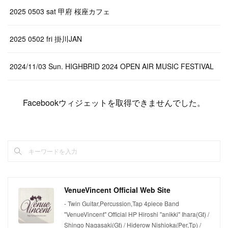
2025 0503 sat 甲府 桜座カフェ
2025 0502 fri 掛川JAN
2024/11/03 Sun. HIGHBRID 2024 OPEN AIR MUSIC FESTIVAL
Facebookウィジェットを取得できませんでした。
VenueVincent Official Web Site
- Twin Guitar,Percussion,Tap 4piece Band
"VenueVincent" Official HP Hiroshi "anikki" Ihara(Gt) /
Shingo Nagasaki(Gt) / Hiderow Nishioka(Per,Tp) /